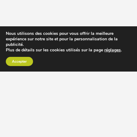
Nous utilisons des cookies pour vous offrir la meilleure
expérience sur notre site et pour la personnalisation de la
publicité.
Plus de détails sur les cookies utilisés sur la page
réglages
.
Accepter
CHOISIR EXTRACTEUR DE JUS
COMPARER PRIX DES EXTRACTEURS DE JUS
RECETTES EXTRACTEUR DE JUS
ACCESSOIRE EXTRACTEUR DE JUS
MODÈLES ET MARQUES