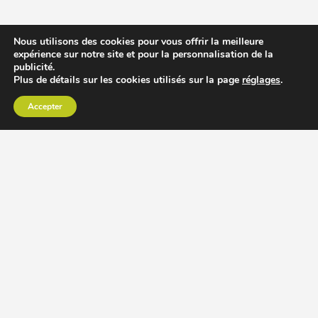
Nous utilisons des cookies pour vous offrir la meilleure
expérience sur notre site et pour la personnalisation de la
publicité.
Plus de détails sur les cookies utilisés sur la page
réglages
.
Accepter
CHOISIR EXTRACTEUR DE JUS
COMPARER PRIX DES EXTRACTEURS DE JUS
RECETTES EXTRACTEUR DE JUS
ACCESSOIRE EXTRACTEUR DE JUS
MODÈLES ET MARQUES
Extracteur de jus Angel
BioChef Atlas, Quantum et Axis