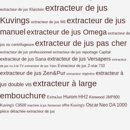
extracteur de jus
extracteur de jus Klarstein
Kuvings
extracteur de jus
extracteur de jus M6
manuel
extracteur de jus Omega
extracteur de
extracteur de jus pas cher
jus ou centrifugeuse
extracteur de jus professionnel
extracteur de jus reportage Capital
extracteur de jus Versapers
extracteur de jus Sana
extracteur
Extracteur de jus Z-star 710
de jus vu à la TV
extracteur de jus Yden
extracteur de jus Zen&Pur
extracteur à
extracteur régénère
extracteur à large
jus double vis
embouchure
Hurom HH2
ExtraJus
Kenwood JMP800
Oscar Neo DA 1000
Kuving's C9500
offre Kuving's
machine à jus Kenwood
piéce détachée extracteur de jus