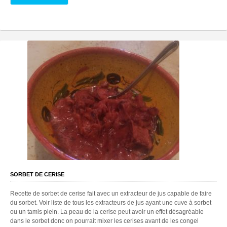
SORBET DE CERISE
Recette de sorbet de cerise fait avec un extracteur de jus capable de faire
du sorbet. Voir liste de tous les extracteurs de jus ayant une cuve à sorbet
ou un tamis plein. La peau de la cerise peut avoir un effet désagréable
dans le sorbet donc on pourrait mixer les cerises avant de les congel