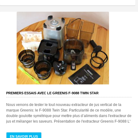
PREMIERS ESSAIS AVEC LE GREENIS F-9088 TWIN STAR
Nous venons de tester le tout nouveau extracteur de jus vertical de la
marque Greenis: le F-9088 Twin Star. Particularité de ce modèle, une
double goulotte symétrique pour mettre plus d’aliments dans l'extracteur de
jus et mélanger les saveurs. Présentation de l'extracteur Greenis F-9088 L'
EN SAVOIR PLUS