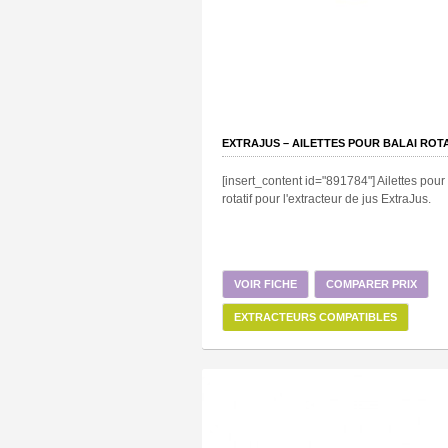
EXTRAJUS – AILETTES POUR BALAI ROTA
[insert_content id="891784"] Ailettes pour
rotatif pour l'extracteur de jus ExtraJus.
VOIR FICHE
COMPARER PRIX
EXTRACTEURS COMPATIBLES