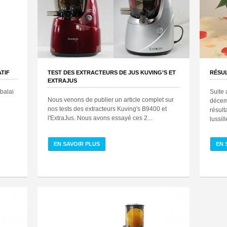
TIF
TEST DES EXTRACTEURS DE JUS KUVING’S ET
RÉSU
EXTRAJUS
 balai
Suite 
Nous venons de publier un article complet sur
décemb
nos tests des extracteurs Kuving's B9400 et
résult
l'ExtraJus. Nous avons essayé ces 2...
lussil
EN SAVOIR PLUS
EN 