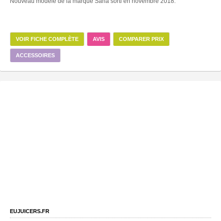
Nouveau modèle de la marque Sana sorti en novembre 2018.
VOIR FICHE COMPLÈTE
AVIS
COMPARER PRIX
ACCESSOIRES
EUJUICERS.FR