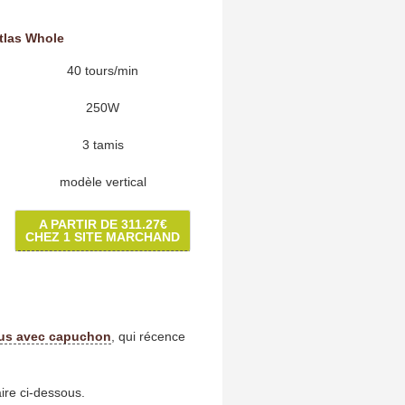
tlas Whole
40 tours/min
250W
3 tamis
modèle vertical
A PARTIR DE 311.27€
CHEZ 1 SITE MARCHAND
jus avec capuchon
, qui récence
aire ci-dessous.