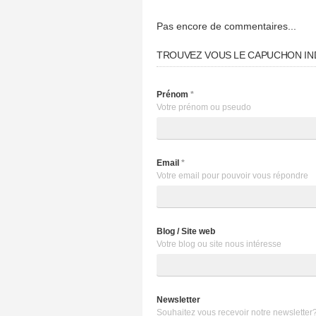
Pas encore de commentaires...
TROUVEZ VOUS LE CAPUCHON IN
Prénom
*
Votre prénom ou pseudo
Email
*
Votre email pour pouvoir vous répondre
Blog / Site web
Votre blog ou site nous intéresse
Newsletter
Souhaitez vous recevoir notre newsletter