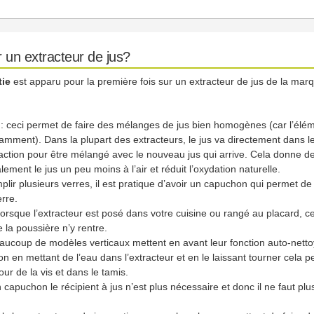
r un extracteur de jus?
ie
est apparu pour la première fois sur un extracteur de jus de la mar
e
: ceci permet de faire des mélanges de jus bien homogènes (car l’élémen
tamment). Dans la plupart des extracteurs, le jus va directement dans le
xtraction pour être mélangé avec le nouveau jus qui arrive. Cela donne
ement le jus un peu moins à l’air et réduit l’oxydation naturelle.
mplir plusieurs verres, il est pratique d’avoir un capuchon qui permet de
erre.
 lorsque l’extracteur est posé dans votre cuisine ou rangé au placard,
 la poussière n’y rentre.
aucoup de modèles verticaux mettent en avant leur fonction auto-nettoya
ation en mettant de l’eau dans l’extracteur et en le laissant tourner cela
our de la vis et dans le tamis.
 capuchon le récipient à jus n’est plus nécessaire et donc il ne faut pl