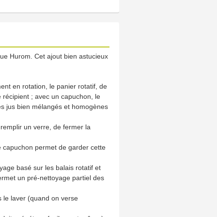
que Hurom. Cet ajout bien astucieux
t en rotation, le panier rotatif, de
 récipient ; avec un capuchon, le
 des jus bien mélangés et homogènes
 remplir un verre, de fermer la
 ce capuchon permet de garder cette
ge basé sur les balais rotatif et
 permet un pré-nettoyage partiel des
us le laver (quand on verse