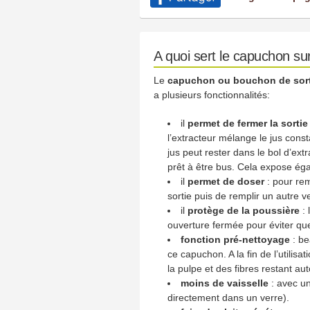
A quoi sert le capuchon su
Le
capuchon ou bouchon de sort
a plusieurs fonctionnalités:
il
permet de fermer la sorti
l’extracteur mélange le jus cons
jus peut rester dans le bol d’e
prêt à être bus. Cela expose égal
il
permet de doser
: pour re
sortie puis de remplir un autre v
il
protège de la poussière
:
ouverture fermée pour éviter que
fonction pré-nettoyage
: be
ce capuchon. A la fin de l’utilis
la pulpe et des fibres restant aut
moins de vaisselle
: avec un
directement dans un verre).