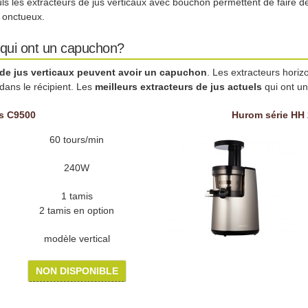
uls les extracteurs de jus verticaux avec bouchon permettent de faire d
n onctueux.
 qui ont un capuchon?
s de jus verticaux peuvent avoir un capuchon
. Les extracteurs horiz
 dans le récipient. Les
meilleurs extracteurs de jus actuels
qui ont un
s C9500
Hurom série HH
60 tours/min
240W
1 tamis
2 tamis en option
modèle vertical
NON DISPONIBLE