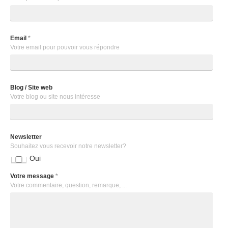
Email
*
Votre email pour pouvoir vous répondre
Blog / Site web
Votre blog ou site nous intéresse
Newsletter
Souhaitez vous recevoir notre newsletter?
Oui
Votre message
*
Votre commentaire, question, remarque, ...