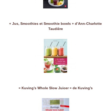
« Jus, Smoothies et Smoothie bowls » d’Ann-Charlotte
Taudière
« Kuving’s Whole Slow Juicer » de Kuving’s