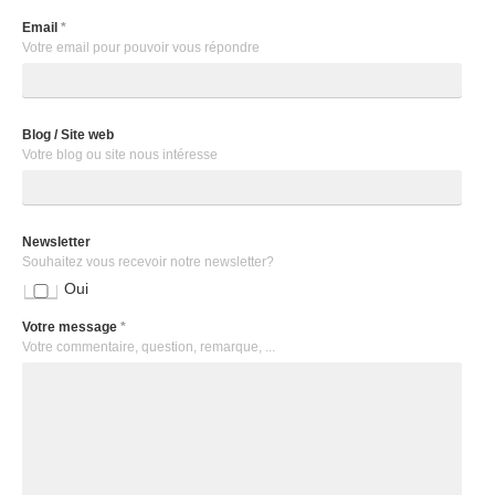
Email
*
Votre email pour pouvoir vous répondre
Blog / Site web
Votre blog ou site nous intéresse
Newsletter
Souhaitez vous recevoir notre newsletter?
Oui
Votre message
*
Votre commentaire, question, remarque, ...