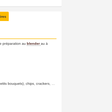
ires
tte préparation au
blender
au à
etits bouquets), chips, crackers, …