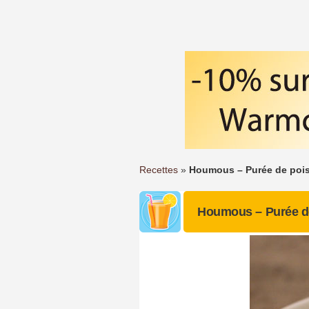
Recettes
»
Houmous – Purée de pois
Houmous – Purée de