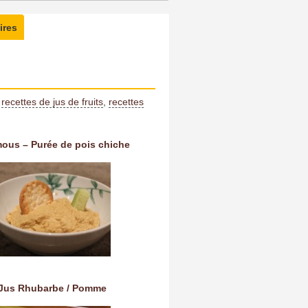
ires
:
recettes de jus de fruits
,
recettes
ous – Purée de pois chiche
Jus Rhubarbe / Pomme