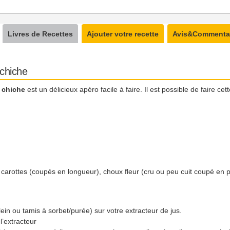
Livres de Recettes
Ajouter votre recette
Avis&Commenta
chiche
 chiche
est un délicieux apéro facile à faire. Il est possible de faire ce
arottes (coupés en longueur), choux fleur (cru ou peu cuit coupé en p
lein ou tamis à sorbet/purée) sur votre extracteur de jus.
l’extracteur