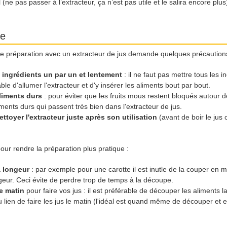
ol (ne pas passer à l’extracteur, ça n’est pas utile et le salira encore plus
te
tre préparation avec un extracteur de jus demande quelques précaution
 ingrédients un par un et lentement
: il ne faut pas mettre tous les 
rable d'allumer l'extracteur et d'y insérer les aliments bout par bout.
aliments durs
: pour éviter que les fruits mous restent bloqués autour de
ments durs qui passent très bien dans l'extracteur de jus.
ettoyer l'extracteur juste après son utilisation
(avant de boir le jus
ur rendre la préparation plus pratique :
a longeur
: par exemple pour une carotte il est inutle de la couper en mor
geur. Ceci évite de perdre trop de temps à la découpe.
e matin
pour faire vos jus : il est préférable de découper les aliments la
 au lien de faire les jus le matin (l'idéal est quand même de découper et