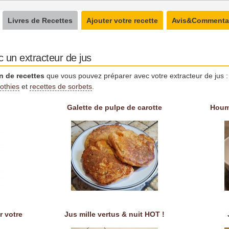
Livres de Recettes
Ajouter votre recette
Avis&Commenta
c un extracteur de jus
n de recettes
que vous pouvez préparer avec votre extracteur de jus 
othies
et
recettes de sorbets
.
Galette de pulpe de carotte
Houm
r votre
Jus mille vertus & nuit HOT !