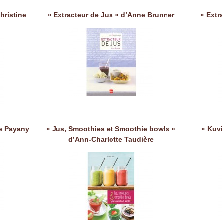
hristine
« Extracteur de Jus » d’Anne Brunner
« Extr
le Payany
« Jus, Smoothies et Smoothie bowls »
« Kuv
d’Ann-Charlotte Taudière