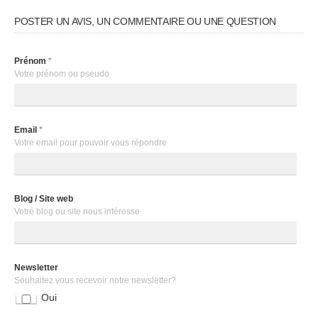
POSTER UN AVIS, UN COMMENTAIRE OU UNE QUESTION
Prénom
*
Votre prénom ou pseudo
Email
*
Votre email pour pouvoir vous répondre
Blog / Site web
Votre blog ou site nous intéresse
Newsletter
Souhaitez vous recevoir notre newsletter?
Oui