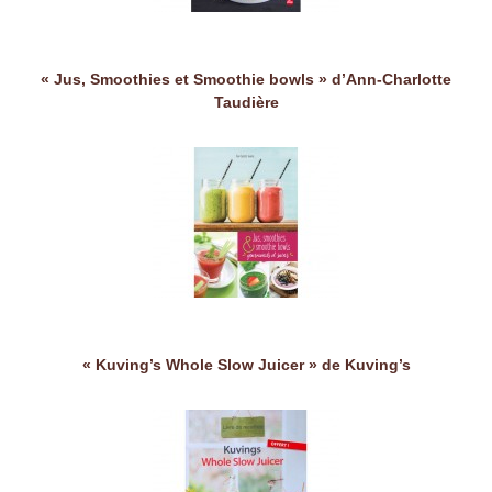
« Jus, Smoothies et Smoothie bowls » d’Ann-Charlotte
Taudière
« Kuving’s Whole Slow Juicer » de Kuving’s