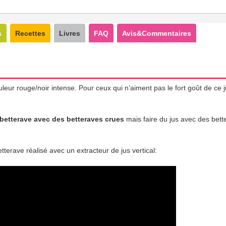
s
Recettes
Livres
FAQ
Avis&Commentaires
uleur rouge/noir intense. Pour ceux qui n’aiment pas le fort goût de c
 betterave avec des betteraves crues
mais faire du jus avec des bette
terave réalisé avec un extracteur de jus vertical: