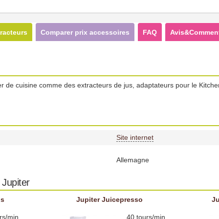
racteurs
Comparer prix accessoires
FAQ
Avis&Comment
de cuisine comme des extracteurs de jus, adaptateurs pour le Kitche
Site internet
Allemagne
 Jupiter
us
Jupiter Juicepresso
Ju
rs/min
40 tours/min