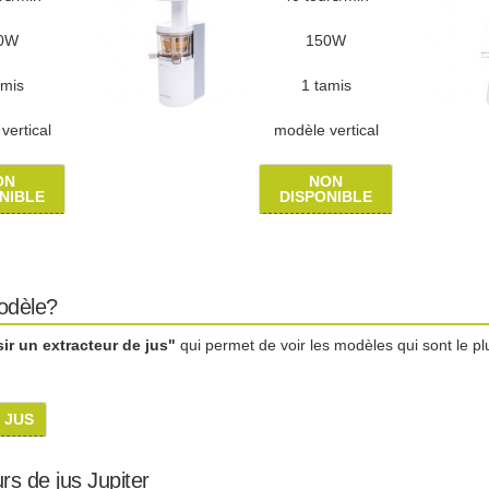
0W
150W
amis
1 tamis
vertical
modèle vertical
ON
NON
NIBLE
DISPONIBLE
modèle?
r un extracteur de jus"
qui permet de voir les modèles qui sont le pl
 JUS
rs de jus Jupiter