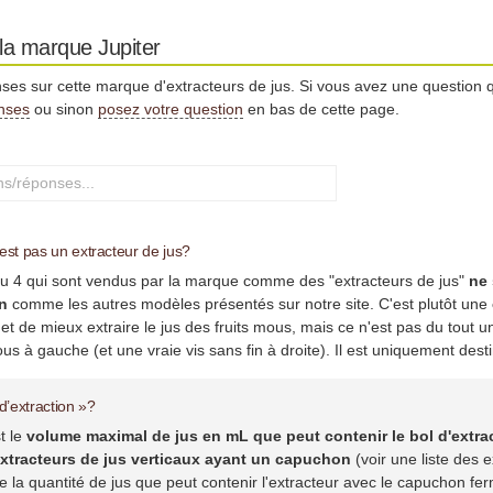
la marque Jupiter
nses sur cette marque d'extracteurs de jus. Si vous avez une question qu
onses
ou sinon
posez votre question
en bas de cette page.
est pas un extracteur de jus?
ou 4 qui sont vendus par la marque comme des "extracteurs de jus"
ne 
in
comme les autres modèles présentés sur notre site. C'est plutôt une
t de mieux extraire le jus des fruits mous, mais ce n'est pas du tout u
us à gauche (et une vraie vis sans fin à droite). Il est uniquement desti
d’extraction »?
t le
volume maximal de jus en mL que peut contenir le bol d'extra
xtracteurs de jus verticaux ayant un capuchon
(voir une liste des 
me la quantité de jus que peut contenir l'extracteur avec le capuchon fe