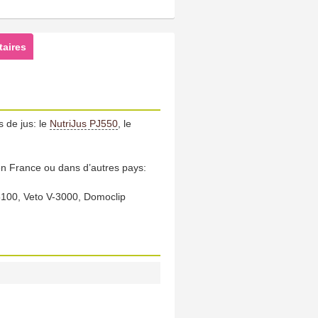
aires
s de jus: le
NutriJus PJ550
, le
n France ou dans d’autres pays:
5100, Veto V-3000, Domoclip