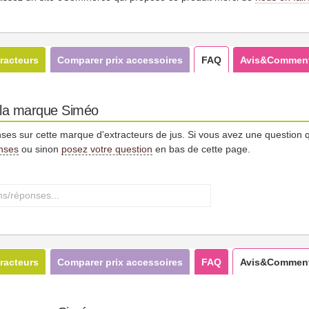
racteurs
Comparer prix accessoires
FAQ
Avis&Comment
 la marque Siméo
nses sur cette marque d'extracteurs de jus. Si vous avez une question qu
onses
ou sinon
posez votre question
en bas de cette page.
racteurs
Comparer prix accessoires
FAQ
Avis&Comment