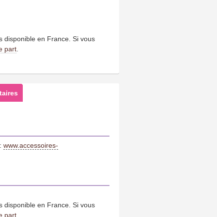
us disponible en France. Si vous
e part
.
aires
 :
www.accessoires-
us disponible en France. Si vous
e part
.