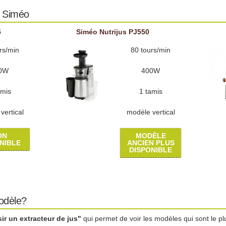
s Siméo
5
Siméo Nutrijus PJ550
rs/min
80 tours/min
0W
400W
amis
1 tamis
vertical
modèle vertical
ON
MODÈLE
NIBLE
ANCIEN PLUS
DISPONIBLE
modèle?
r un extracteur de jus"
qui permet de voir les modèles qui sont le pl