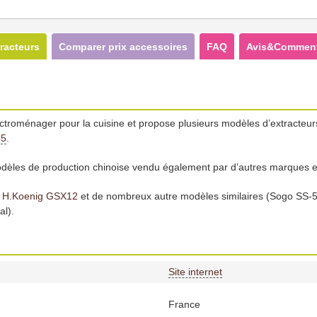
racteurs
Comparer prix accessoires
FAQ
Avis&Comment
ectroménager pour la cuisine et propose plusieurs modèles d’extracteur
55
.
odèles de production chinoise vendu également par d’autres marques e
u
H.Koenig GSX12
et de nombreux autre modèles similaires (Sogo SS-
l).
Site internet
France