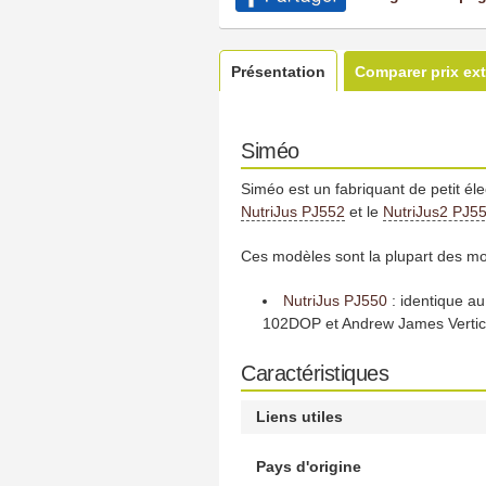
Présentation
Comparer prix ext
Siméo
Siméo est un fabriquant de petit él
NutriJus PJ552
et le
NutriJus2 PJ5
Ces modèles sont la plupart des m
NutriJus PJ550
: identique a
102DOP et Andrew James Vertica
Caractéristiques
Liens utiles
Pays d'origine