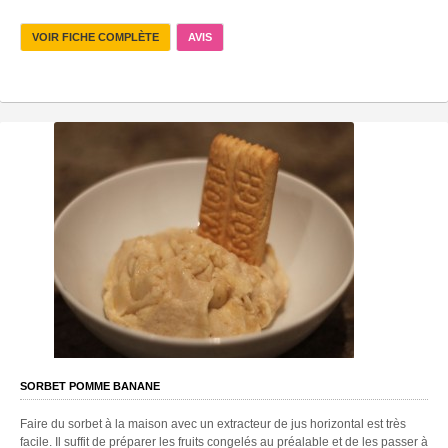
VOIR FICHE COMPLÈTE
AVIS
SORBET POMME BANANE
Faire du sorbet à la maison avec un extracteur de jus horizontal est très
facile. Il suffit de préparer les fruits congelés au préalable et de les passer à