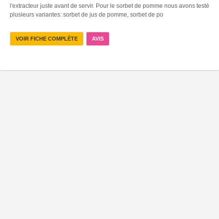
l'extracteur juste avant de servir. Pour le sorbet de pomme nous avons testé
plusieurs variantes: sorbet de jus de pomme, sorbet de po
VOIR FICHE COMPLÈTE
AVIS