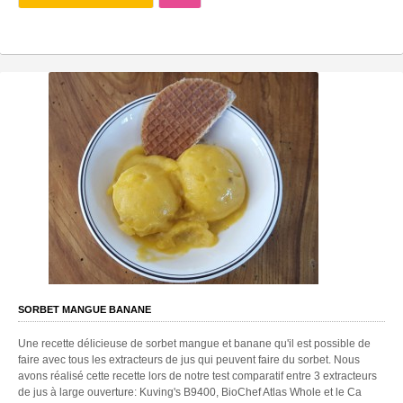
SORBET MANGUE BANANE
Une recette délicieuse de sorbet mangue et banane qu'il est possible de
faire avec tous les extracteurs de jus qui peuvent faire du sorbet. Nous
avons réalisé cette recette lors de notre test comparatif entre 3 extracteurs
de jus à large ouverture: Kuving's B9400, BioChef Atlas Whole et le Ca