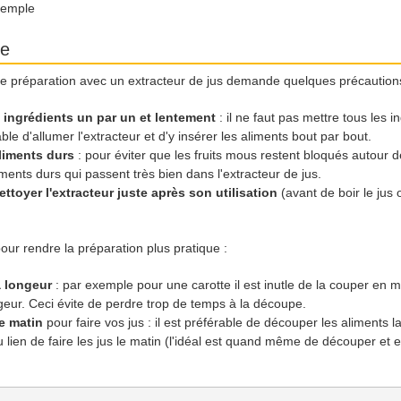
exemple
te
tre préparation avec un extracteur de jus demande quelques précaution
 ingrédients un par un et lentement
: il ne faut pas mettre tous les 
rable d'allumer l'extracteur et d'y insérer les aliments bout par bout.
aliments durs
: pour éviter que les fruits mous restent bloqués autour de
ments durs qui passent très bien dans l'extracteur de jus.
ettoyer l'extracteur juste après son utilisation
(avant de boir le jus
ur rendre la préparation plus pratique :
a longeur
: par exemple pour une carotte il est inutle de la couper en mor
geur. Ceci évite de perdre trop de temps à la découpe.
e matin
pour faire vos jus : il est préférable de découper les aliments la
 au lien de faire les jus le matin (l'idéal est quand même de découper et