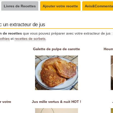
Livres de Recettes
Ajouter votre recette
Avis&Commenta
c un extracteur de jus
n de recettes
que vous pouvez préparer avec votre extracteur de jus 
othies
et
recettes de sorbets
.
Galette de pulpe de carotte
Houm
r votre
Jus mille vertus & nuit HOT !