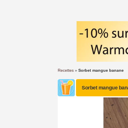
Recettes
»
Sorbet mangue banane
Sorbet mangue ban