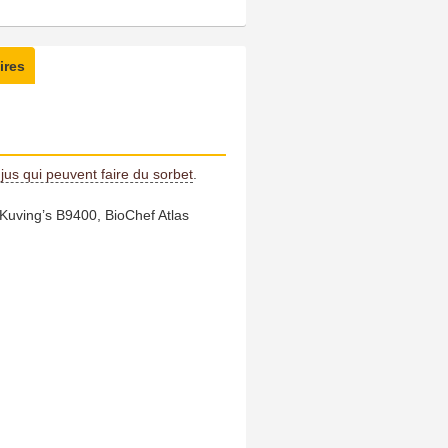
ires
jus qui peuvent faire du sorbet
.
: Kuving’s B9400, BioChef Atlas