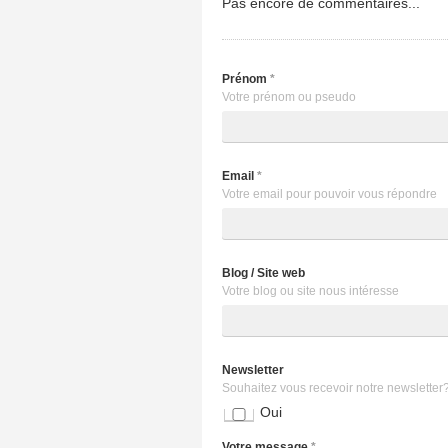
Pas encore de commentaires...
Prénom
*
Votre prénom ou pseudo
Email
*
Votre email pour pouvoir vous répondre
Blog / Site web
Votre blog ou site nous intéresse
Newsletter
Souhaitez vous recevoir notre newsletter
Oui
Votre message
*