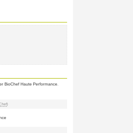
er BioChef Haute Performance.
Chef
)
nce