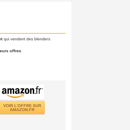
et
qui vendent des blenders.
leurs offres
.
VOIR L'OFFRE SUR
AMAZON.FR