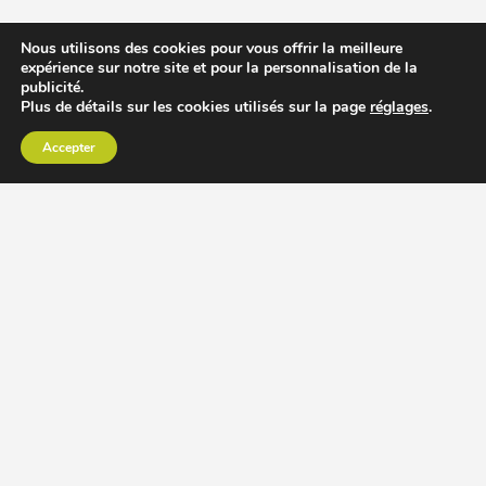
Nous utilisons des cookies pour vous offrir la meilleure
expérience sur notre site et pour la personnalisation de la
publicité.
Plus de détails sur les cookies utilisés sur la page
réglages
.
Accepter
CHOISIR EXTRACTEUR DE JUS
COMPARER PRIX DES EXTRACTEURS DE JUS
RECETTES EXTRACTEUR DE JUS
ACCESSOIRE EXTRACTEUR DE JUS
MODÈLES ET MARQUES
Extracteur de jus Angel
BioChef Atlas, Quantum et Axis
Extracteurs de jus Hurom