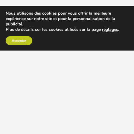
Nous utilisons des cookies pour vous offrir la meilleure
expérience sur notre site et pour la personnalisation de la
publicité.
Plus de détails sur les cookies utilisés sur la page
réglages
.
Accepter
CHOISIR EXTRACTEUR DE JUS
COMPARER PRIX DES EXTRACTEURS DE JUS
RECETTES EXTRACTEUR DE JUS
ACCESSOIRE EXTRACTEUR DE JUS
MODÈLES ET MARQUES
Extracteur de jus Angel
BioChef Atlas, Quantum et Axis
Extracteurs de jus Hurom