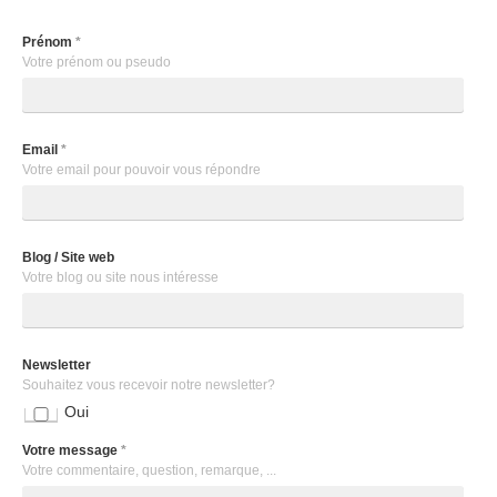
Prénom
*
Votre prénom ou pseudo
Email
*
Votre email pour pouvoir vous répondre
Blog / Site web
Votre blog ou site nous intéresse
Newsletter
Souhaitez vous recevoir notre newsletter?
Oui
Votre message
*
Votre commentaire, question, remarque, ...