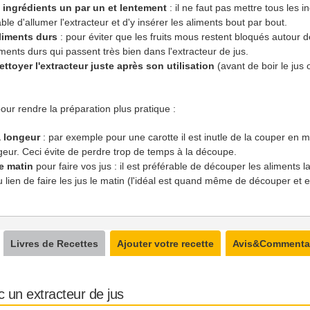
 ingrédients un par un et lentement
: il ne faut pas mettre tous les 
rable d'allumer l'extracteur et d'y insérer les aliments bout par bout.
aliments durs
: pour éviter que les fruits mous restent bloqués autour de
ments durs qui passent très bien dans l'extracteur de jus.
ettoyer l'extracteur juste après son utilisation
(avant de boir le jus
ur rendre la préparation plus pratique :
a longeur
: par exemple pour une carotte il est inutle de la couper en mor
geur. Ceci évite de perdre trop de temps à la découpe.
e matin
pour faire vos jus : il est préférable de découper les aliments la
 au lien de faire les jus le matin (l'idéal est quand même de découper et
Livres de Recettes
Ajouter votre recette
Avis&Commenta
c un extracteur de jus