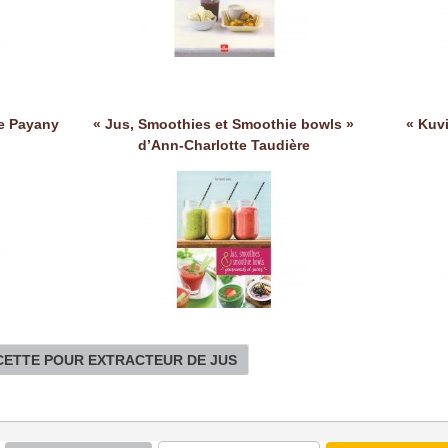
le Payany
« Jus, Smoothies et Smoothie bowls »
« Kuv
d’Ann-Charlotte Taudière
ECETTE POUR EXTRACTEUR DE JUS