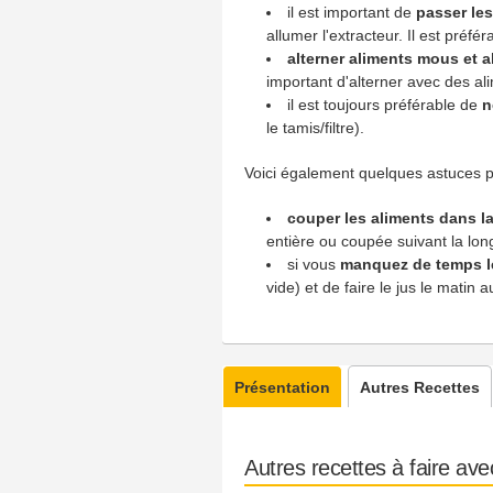
il est important de
passer les
allumer l'extracteur. Il est préfé
alterner aliments mous et 
important d'alterner avec des ali
il est toujours préférable de
n
le tamis/filtre).
Voici également quelques astuces po
couper les aliments dans l
entière ou coupée suivant la lon
si vous
manquez de temps l
vide) et de faire le jus le matin
Présentation
Autres Recettes
Autres recettes à faire ave