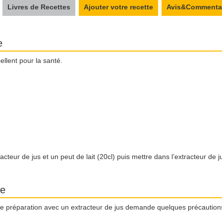
Livres de Recettes
Ajouter votre recette
Avis&Commenta
e
cellent pour la santé.
eur de jus et un peut de lait (20cl) puis mettre dans l’extracteur de j
te
tre préparation avec un extracteur de jus demande quelques précaution