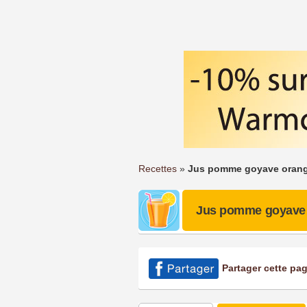
Recettes
»
Jus pomme goyave oran
Jus pomme goyave
Partager cette pa