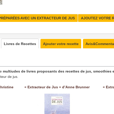
PRÉPARÉES AVEC UN EXTRACTEUR DE JUS
AJOUTEZ VOTRE 
Livres de Recettes
Ajouter votre recette
Avis&Commenta
ne
multiudes de livres proposants des recettes de jus, smoothies e
teur de jus.
hristine
« Extracteur de Jus » d’Anne Brunner
« Extr