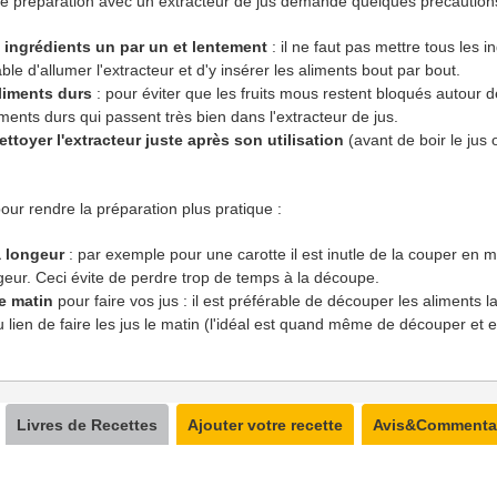
tre préparation avec un extracteur de jus demande quelques précaution
 ingrédients un par un et lentement
: il ne faut pas mettre tous les 
rable d'allumer l'extracteur et d'y insérer les aliments bout par bout.
aliments durs
: pour éviter que les fruits mous restent bloqués autour de
ments durs qui passent très bien dans l'extracteur de jus.
ettoyer l'extracteur juste après son utilisation
(avant de boir le jus
ur rendre la préparation plus pratique :
a longeur
: par exemple pour une carotte il est inutle de la couper en mor
geur. Ceci évite de perdre trop de temps à la découpe.
e matin
pour faire vos jus : il est préférable de découper les aliments la
 au lien de faire les jus le matin (l'idéal est quand même de découper et
Livres de Recettes
Ajouter votre recette
Avis&Commenta