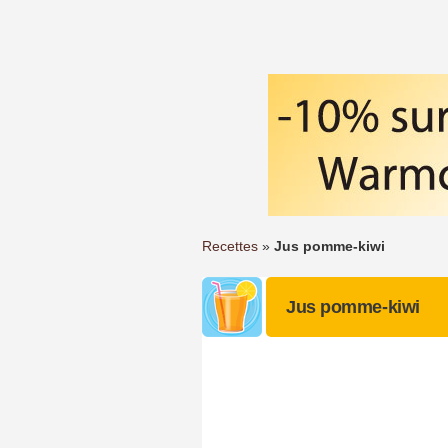
Recettes
»
Jus pomme-kiwi
Jus pomme-kiwi