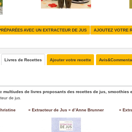
PRÉPARÉES AVEC UN EXTRACTEUR DE JUS
AJOUTEZ VOTRE 
Livres de Recettes
Ajouter votre recette
Avis&Commenta
ne
multiudes de livres proposants des recettes de jus, smoothies e
teur de jus.
hristine
« Extracteur de Jus » d’Anne Brunner
« Extr