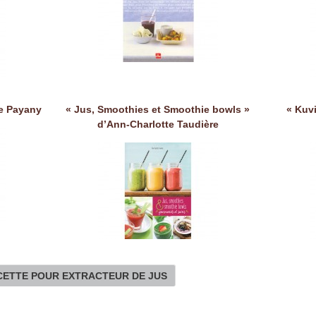
le Payany
« Jus, Smoothies et Smoothie bowls »
« Kuv
d’Ann-Charlotte Taudière
ECETTE POUR EXTRACTEUR DE JUS