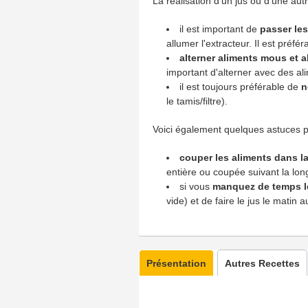
La réalisation d'un jus ou d'une au
il est important de
passer les
allumer l'extracteur. Il est préfé
alterner aliments mous et 
important d'alterner avec des ali
il est toujours préférable de
n
le tamis/filtre).
Voici également quelques astuces po
couper les aliments dans l
entière ou coupée suivant la lon
si vous
manquez de temps l
vide) et de faire le jus le matin
Présentation
Autres Recettes