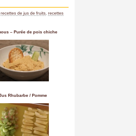
:
recettes de jus de fruits
,
recettes
ous – Purée de pois chiche
Jus Rhubarbe / Pomme