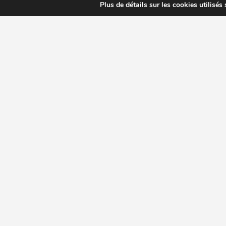
Plus de détails sur les cookies utilisés
CHOISIR EXTRACTEUR DE JUS
COMPARE
MODÈLES ET MARQUES
Extracteur de jus Angel
BioChef Atlas, Quantum et Axis
Extracteurs de jus Hurom
Kuvings EVO820 et D9900
Extracteurs de jus Omega
Oscar DA1000 et XL
Comment choisir extracteur de jus
Comparatif extracteurs de jus
Copyright 2009