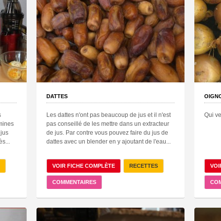
DATTES
OIGN
s
Les dattes n'ont pas beaucoup de jus et il n'est
Qui ve
amines
pas conseillé de les mettre dans un extracteur
 jus
de jus. Par contre vous pouvez faire du jus de
s...
dattes avec un blender en y ajoutant de l'eau...
VOIR FICHE COMPLÈTE
RECETTES
VOI
COMMENTAIRES
CO