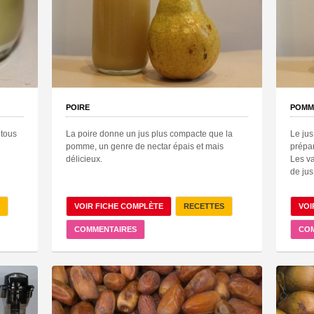
POIRE
POMM
 tous
La poire donne un jus plus compacte que la
Le jus
pomme, un genre de nectar épais et mais
prépar
délicieux.
Les va
de jus
VOIR FICHE COMPLÈTE
RECETTES
VOI
COMMENTAIRES
CO