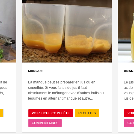
MANGUE
ANAN
it de
La mangue peut se préparer en jus ou en
Le jus
iques
smoothie. Si vous faites du jus il faut
acide 
ds,
absolument le mélanger avec d'autres fruits ou
vous 
légumes en alternant mangue et autre...
jus de
VOIR FICHE COMPLÈTE
RECETTES
VOI
COMMENTAIRES
CO