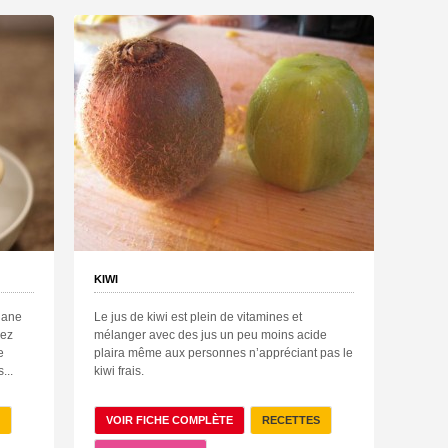
KIWI
anane
Le jus de kiwi est plein de vitamines et
sez
mélanger avec des jus un peu moins acide
e
plaira même aux personnes n’appréciant pas le
...
kiwi frais.
VOIR FICHE COMPLÈTE
RECETTES