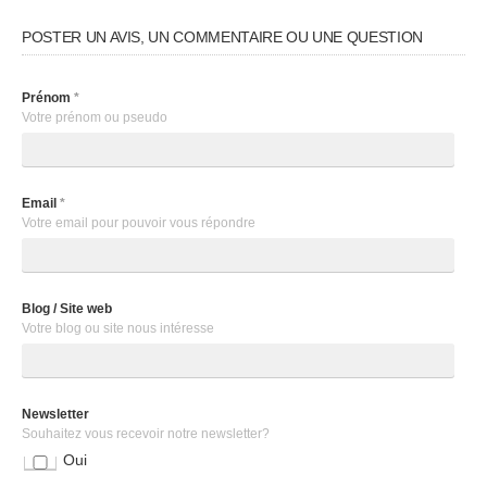
POSTER UN AVIS, UN COMMENTAIRE OU UNE QUESTION
Prénom
*
Votre prénom ou pseudo
Email
*
Votre email pour pouvoir vous répondre
Blog / Site web
Votre blog ou site nous intéresse
Newsletter
Souhaitez vous recevoir notre newsletter?
Oui