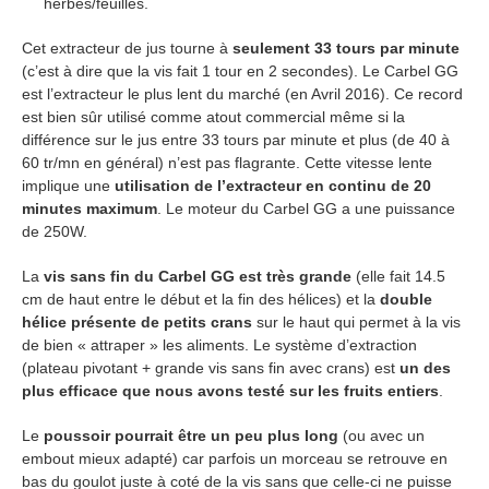
herbes/feuilles.
Cet extracteur de jus tourne à
seulement 33 tours par minute
(c’est à dire que la vis fait 1 tour en 2 secondes). Le Carbel GG
est l’extracteur le plus lent du marché (en Avril 2016). Ce record
est bien sûr utilisé comme atout commercial même si la
différence sur le jus entre 33 tours par minute et plus (de 40 à
60 tr/mn en général) n’est pas flagrante. Cette vitesse lente
implique une
utilisation de l’extracteur en continu de 20
minutes
maximum
. Le moteur du Carbel GG a une puissance
de 250W.
La
vis sans fin du Carbel GG est très grande
(elle fait 14.5
cm de haut entre le début et la fin des hélices) et la
double
hélice présente de petits crans
sur le haut qui permet à la vis
de bien « attraper » les aliments. Le système d’extraction
(plateau pivotant + grande vis sans fin avec crans) est
un des
plus efficace que nous avons testé sur les fruits entiers
.
Le
poussoir pourrait être un peu plus long
(ou avec un
embout mieux adapté) car parfois un morceau se retrouve en
bas du goulot juste à coté de la vis sans que celle-ci ne puisse