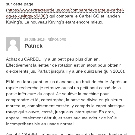
sur cette page
(
https://www.extracteurdejus.com/comparer/extracteur-carbel-
gg-et-kuvings-b9400/
) qui compare le Carbel GG et l’ancien
Kuving’s. Le nouveau Kuving’s étant encore mieux.
29 JUIN 2018
·
RÉPONDRE
Patrick
Achat du CARBEL il y a un petit peu plus d’un an.
Effectivement la lenteur de rotation est un atout pour obtenir
d’excellents jus. Parfait jusqu’à il y a une quinzaine (juin 2018).
Et là, en fabriquant un jus d’ananas, un bruit de chute. Après un
rapide recherche je retrouve au sol un petit bout cassé de la
partie inférieure du capot. Je soulève la machine pour
comprendre et là, catastrophe, la base se divise en plusieurs
morceaux, complètement cassée, y compris le capot plastique
rouge qui s’ouvre, cassé, jusqu’aux interrupteur. En gros,
appareil totalement détruit, et sans aucune odeur de brûlé.
Incompréhensible en usage normal.
Appel à CARBEL : réponse : « vous avez dû le laisser tomber et