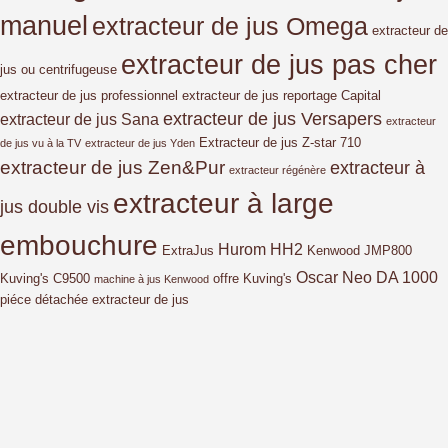
manuel
extracteur de jus Omega
extracteur de
extracteur de jus pas cher
jus ou centrifugeuse
extracteur de jus professionnel
extracteur de jus reportage Capital
extracteur de jus Versapers
extracteur de jus Sana
extracteur
Extracteur de jus Z-star 710
de jus vu à la TV
extracteur de jus Yden
extracteur de jus Zen&Pur
extracteur à
extracteur régénère
extracteur à large
jus double vis
embouchure
Hurom HH2
ExtraJus
Kenwood JMP800
Oscar Neo DA 1000
Kuving's C9500
offre Kuving's
machine à jus Kenwood
piéce détachée extracteur de jus