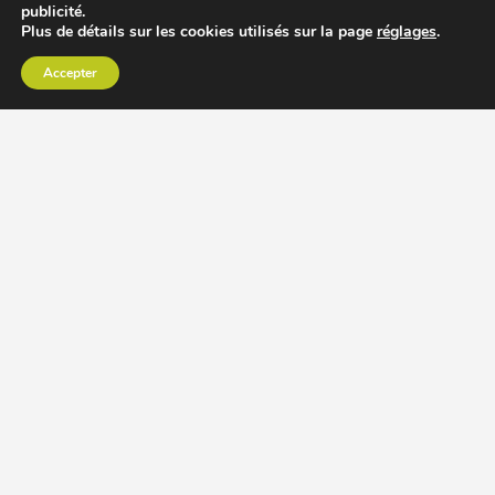
publicité.
Plus de détails sur les cookies utilisés sur la page
réglages
.
Accepter
CHOISIR EXTRACTEUR DE JUS
COMPARER PRIX DES EXTRACTEURS DE JUS
RECETTES EXTRACTEUR DE JUS
ACCESSOIRE EXTRACTEUR DE JUS
MODÈLES ET MARQUES
Extracteur de jus Angel
BioChef Atlas, Quantum et Axis
Extracteurs de jus Hurom
Kuvings EVO820 et D9900
Extracteurs de jus Omega
Oscar DA1000 et XL
Comment choisir extracteur de jus