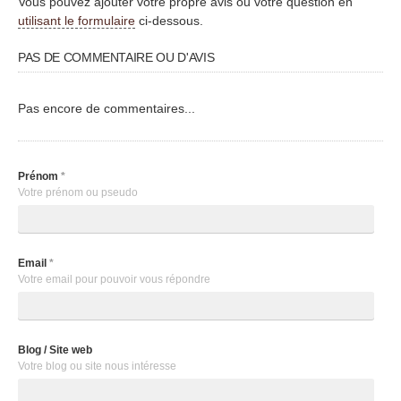
Vous pouvez ajouter votre propre avis ou votre question en
utilisant le formulaire
ci-dessous.
PAS DE COMMENTAIRE OU D'AVIS
Pas encore de commentaires...
Prénom
*
Votre prénom ou pseudo
Email
*
Votre email pour pouvoir vous répondre
Blog / Site web
Votre blog ou site nous intéresse