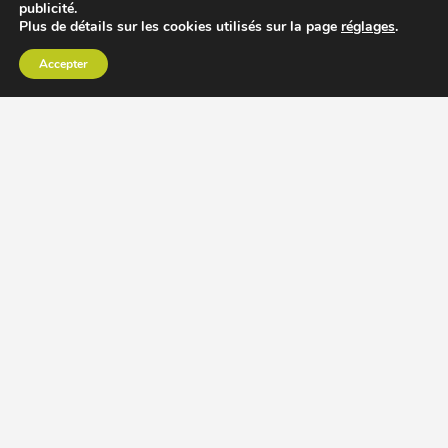
publicité.
Plus de détails sur les cookies utilisés sur la page
réglages
.
Accepter
CHOISIR EXTRACTEUR DE JUS
COMPARER PRIX DES EXTRACTEURS DE JUS
RECETTES EXTRACTEUR DE JUS
ACCESSOIRE EXTRACTEUR DE JUS
MODÈLES ET MARQUES
Extracteur de jus Angel
BioChef Atlas, Quantum et Axis
Extracteurs de jus Hurom
Kuvings EVO820 et D9900
Extracteurs de jus Omega
Oscar DA1000 et XL
Comment choisir extracteur de jus