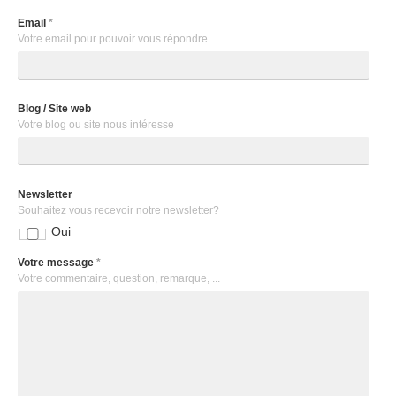
Email
*
Votre email pour pouvoir vous répondre
Blog / Site web
Votre blog ou site nous intéresse
Newsletter
Souhaitez vous recevoir notre newsletter?
Oui
Votre message
*
Votre commentaire, question, remarque, ...