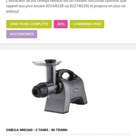
L'extracteur de jus Omega MM900 est un modèle horizontal optimisé (par
rapport aux plus ancien 8224/8226 ou 8227/8228) et propose en plus un
embout
VOIR FICHE COMPLÈTE
AVIS
COMPARER PRIX
ACCESSOIRES
OMEGA MM1500 -
2
TAMIS -
80
TR/MIN