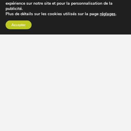
expérience sur notre site et pour la personnalisation de la
publicité.
Plus de détails sur les cookies utilisés sur la page
réglages
.
Accepter
CHOISIR EXTRACTEUR DE JUS
COMPARER PRIX DES EXTRACTEURS DE JUS
RECETTES EXTRACTEUR DE JUS
ACCESSOIRE EXTRACTEUR DE JUS
MODÈLES ET MARQUES
Extracteur de jus Angel
BioChef Atlas, Quantum et Axis
Extracteurs de jus Hurom
Kuvings EVO820 et D9900
Extracteurs de jus Omega
Oscar DA1000 et XL