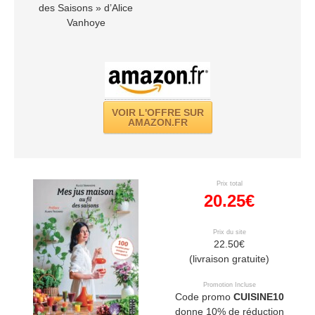
des Saisons » d’Alice
Vanhoye
VOIR L'OFFRE SUR
AMAZON.FR
Prix total
20.25€
Prix du site
22.50€
(livraison gratuite)
Promotion Incluse
Code promo
CUISINE10
donne 10% de réduction