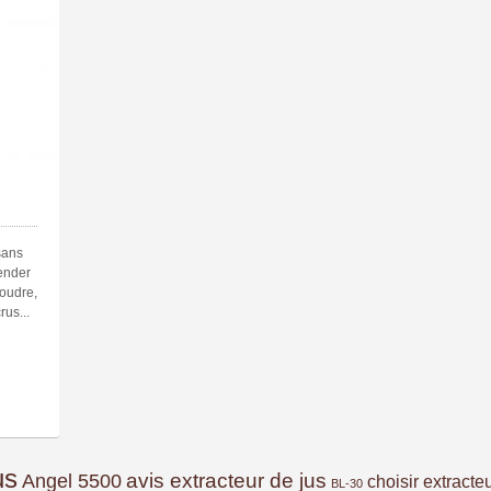
sans
lender
poudre,
rus...
us
avis extracteur de jus
Angel 5500
choisir extracte
BL-30