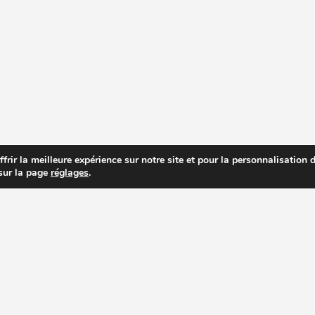
rir la meilleure expérience sur notre site et pour la personnalisation de
 sur la page
réglages
.
R PRIX DES EXTRACTEURS DE JUS
RECETTES EXTRACTEUR DE JUS
AC
PAGES IMPORTANTES
ACHETER UN EXTRACTEUR