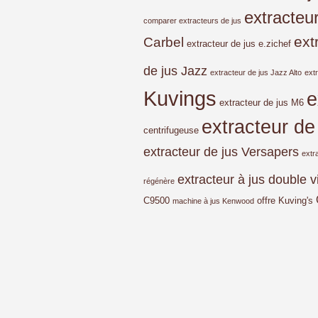
extracteu
comparer extracteurs de jus
ext
Carbel
extracteur de jus e.zichef
de jus Jazz
extracteur de jus Jazz Alto
ext
Kuvings
e
extracteur de jus M6
extracteur de
centrifugeuse
extracteur de jus Versapers
extr
extracteur à jus double v
régénère
C9500
offre Kuving's
machine à jus Kenwood