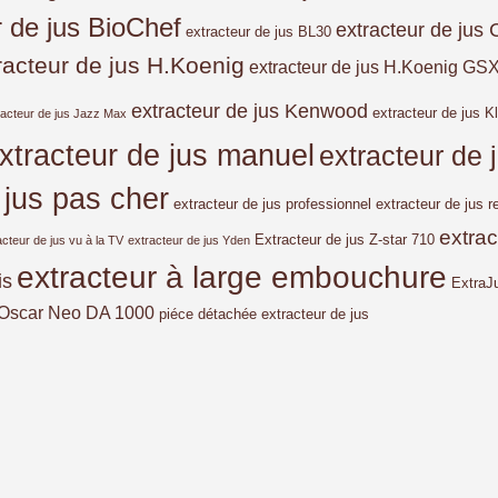
r de jus BioChef
extracteur de jus 
extracteur de jus BL30
racteur de jus H.Koenig
extracteur de jus H.Koenig GS
extracteur de jus Kenwood
extracteur de jus Kl
racteur de jus Jazz Max
xtracteur de jus manuel
extracteur de
 jus pas cher
extracteur de jus professionnel
extracteur de jus r
extra
Extracteur de jus Z-star 710
acteur de jus vu à la TV
extracteur de jus Yden
extracteur à large embouchure
is
ExtraJ
Oscar Neo DA 1000
piéce détachée extracteur de jus