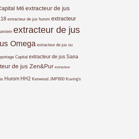
extracteur de jus
Capital M6
extracteur
X18
extracteur de jus hurom
extracteur de jus
arstein
 jus Omega
extracteur de jus ou
extracteur de jus Sana
eportage Capital
cteur de jus Zen&Pur
extracteur
Hurom HH2
us
Kenwood JMP800
Kuving's