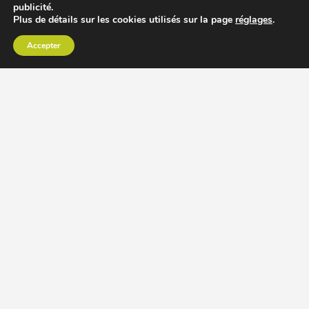
publicité.
Plus de détails sur les cookies utilisés sur la page
réglages
.
Accepter
CHOISIR EXTRACTEUR DE JUS
COMPARER PRIX DES EXTRACTEURS DE JUS
RECETTES EXTRACTEUR DE JUS
ACCESSOIRE EXTRACTEUR DE JUS
MODÈLES ET MARQUES
Extracteur de jus Angel
BioChef Atlas, Quantum et Axis
Extracteurs de jus Hurom
Kuvings EVO820 et D9900
Extracteurs de jus Omega
Oscar DA1000 et XL
Comment choisir extracteur de jus