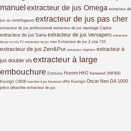
manuel
extracteur de jus Omega
extracteur de
extracteur de jus pas cher
jus ou centrifugeuse
extracteur de jus professionnel
extracteur de jus reportage Capital
extracteur de jus Versapers
extracteur de jus Sana
extracteur
Extracteur de jus Z-star 710
de jus vu à la TV
extracteur de jus Yden
extracteur de jus Zen&Pur
extracteur à
extracteur régénère
extracteur à large
jus double vis
embouchure
Hurom HH2
ExtraJus
Kenwood JMP800
Oscar Neo DA 1000
Kuving's C9500
offre Kuving's
machine à jus Kenwood
piéce détachée extracteur de jus