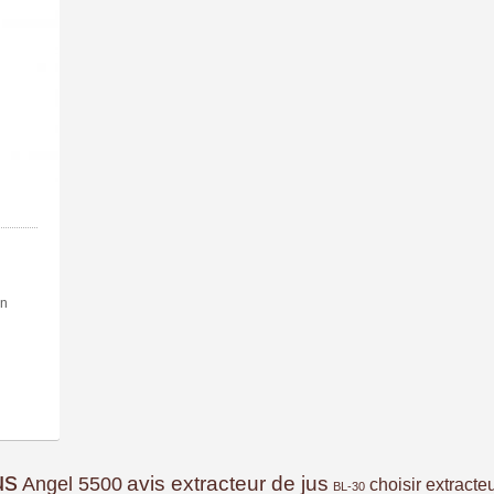
un
us
avis extracteur de jus
Angel 5500
choisir extracte
BL-30