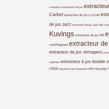
extracteu
comparer extracteurs de jus
ext
Carbel
extracteur de jus e.zichef
de jus Jazz
extracteur de jus Jazz Alto
ext
Kuvings
e
extracteur de jus M6
extracteur de
centrifugeuse
extracteur de jus Versapers
extr
extracteur à jus double v
régénère
C9500
offre Kuving's
machine à jus Kenwood