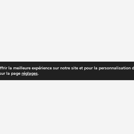
rir la meilleure expérience sur notre site et pour la personnalisation de
 sur la page
réglages
.
R PRIX DES EXTRACTEURS DE JUS
RECETTES EXTRACTEUR DE JUS
AC
PAGES IMPORTANTES
ACHETER UN EXTRACTEUR