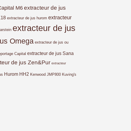
extracteur de jus
Capital M6
extracteur
X18
extracteur de jus hurom
extracteur de jus
arstein
 jus Omega
extracteur de jus ou
extracteur de jus Sana
eportage Capital
cteur de jus Zen&Pur
extracteur
Hurom HH2
us
Kenwood JMP800
Kuving's