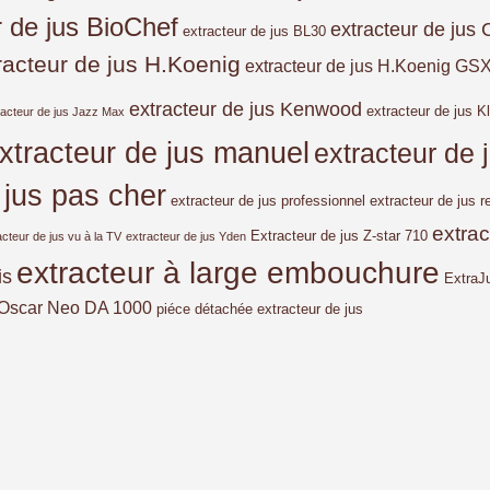
r de jus BioChef
extracteur de jus 
extracteur de jus BL30
racteur de jus H.Koenig
extracteur de jus H.Koenig GS
extracteur de jus Kenwood
extracteur de jus Kl
racteur de jus Jazz Max
xtracteur de jus manuel
extracteur de
 jus pas cher
extracteur de jus professionnel
extracteur de jus r
extra
Extracteur de jus Z-star 710
acteur de jus vu à la TV
extracteur de jus Yden
extracteur à large embouchure
is
ExtraJ
Oscar Neo DA 1000
piéce détachée extracteur de jus