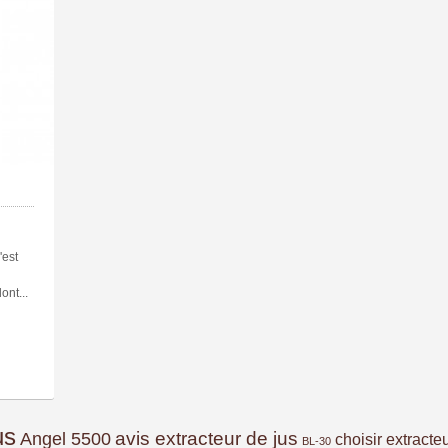
'est
ont...
us
avis extracteur de jus
Angel 5500
choisir extracte
BL-30