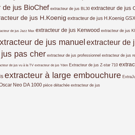
r de jus BioChef
extracteur de jus 
extracteur de jus BL30
racteur de jus H.Koenig
extracteur de jus H.Koenig GS
extracteur de jus Kenwood
extracteur de jus Kl
racteur de jus Jazz Max
xtracteur de jus manuel
extracteur de
 jus pas cher
extracteur de jus professionnel
extracteur de jus r
extra
Extracteur de jus Z-star 710
acteur de jus vu à la TV
extracteur de jus Yden
extracteur à large embouchure
is
ExtraJ
Oscar Neo DA 1000
piéce détachée extracteur de jus