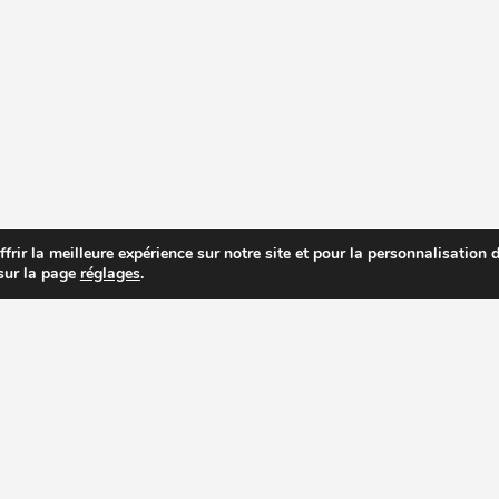
rir la meilleure expérience sur notre site et pour la personnalisation de
 sur la page
réglages
.
R PRIX DES EXTRACTEURS DE JUS
RECETTES EXTRACTEUR DE JUS
AC
PAGES IMPORTANTES
ACHETER UN EXTRACTEUR