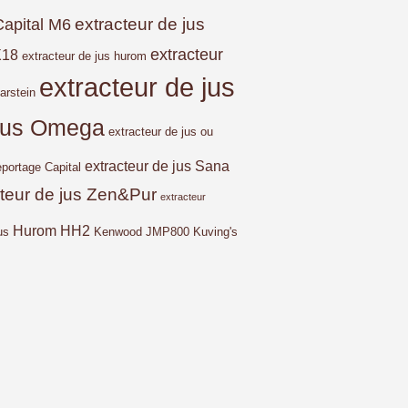
extracteur de jus
Capital M6
extracteur
X18
extracteur de jus hurom
extracteur de jus
arstein
 jus Omega
extracteur de jus ou
extracteur de jus Sana
eportage Capital
cteur de jus Zen&Pur
extracteur
Hurom HH2
us
Kenwood JMP800
Kuving's