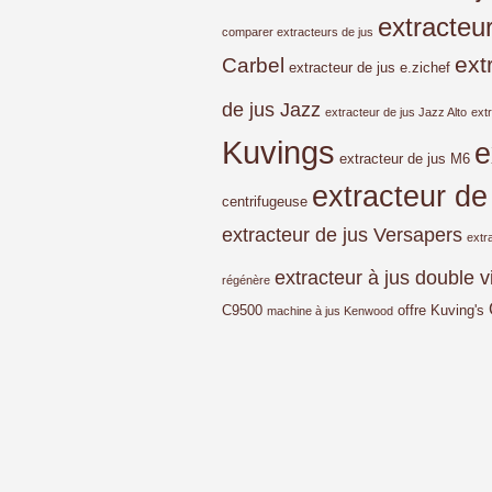
extracteu
comparer extracteurs de jus
ext
Carbel
extracteur de jus e.zichef
de jus Jazz
extracteur de jus Jazz Alto
ext
Kuvings
e
extracteur de jus M6
extracteur de
centrifugeuse
extracteur de jus Versapers
extr
extracteur à jus double v
régénère
C9500
offre Kuving's
machine à jus Kenwood