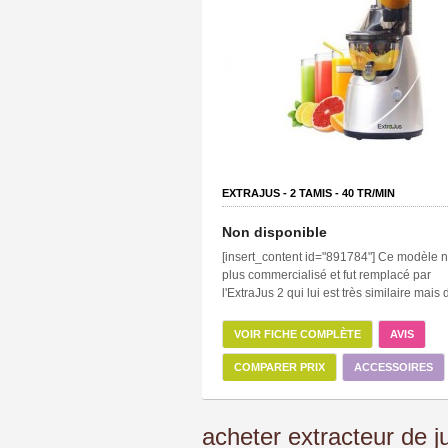
EXTRAJUS -
2
TAMIS -
40
TR/MIN
Non disponible
[insert_content id="891784"] Ce modèle n
plus commercialisé et fut remplacé par
l'ExtraJus 2 qui lui est très similaire mais d
VOIR FICHE COMPLÈTE
AVIS
COMPARER PRIX
ACCESSOIRES
acheter extracteur de j