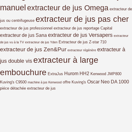
manuel
extracteur de jus Omega
extracteur de
extracteur de jus pas cher
jus ou centrifugeuse
extracteur de jus professionnel
extracteur de jus reportage Capital
extracteur de jus Versapers
extracteur de jus Sana
extracteur
Extracteur de jus Z-star 710
de jus vu à la TV
extracteur de jus Yden
extracteur de jus Zen&Pur
extracteur à
extracteur régénère
extracteur à large
jus double vis
embouchure
Hurom HH2
ExtraJus
Kenwood JMP800
Oscar Neo DA 1000
Kuving's C9500
offre Kuving's
machine à jus Kenwood
piéce détachée extracteur de jus