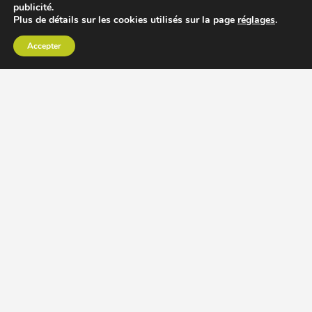
publicité.
Plus de détails sur les cookies utilisés sur la page
réglages
.
Accepter
CHOISIR EXTRACTEUR DE JUS
COMPARER PRIX DES EXTRACTEURS DE JUS
RECETTES EXTRACTEUR DE JUS
ACCESSOIRE EXTRACTEUR DE JUS
MODÈLES ET MARQUES
Extracteur de jus Angel
BioChef Atlas, Quantum et Axis
Extracteurs de jus Hurom
Kuvings EVO820 et D9900
Extracteurs de jus Omega
Oscar DA1000 et XL
Comment choisir extracteur de jus