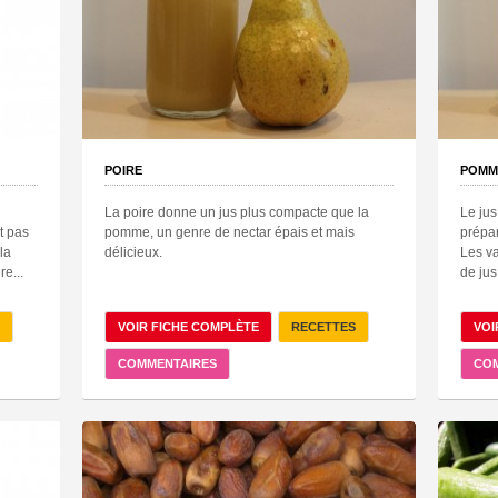
POIRE
POMM
La poire donne un jus plus compacte que la
Le jus
t pas
pomme, un genre de nectar épais et mais
prépar
la
délicieux.
Les va
re...
de jus
VOIR FICHE COMPLÈTE
RECETTES
VOI
COMMENTAIRES
CO