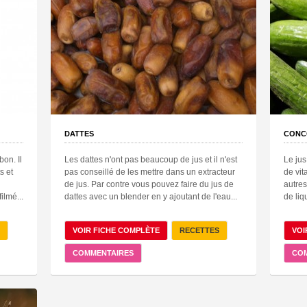
DATTES
CONC
bon. Il
Les dattes n'ont pas beaucoup de jus et il n'est
Le jus
s et
pas conseillé de les mettre dans un extracteur
de vit
de jus. Par contre vous pouvez faire du jus de
autres
ilmé...
dattes avec un blender en y ajoutant de l'eau...
de liq
VOIR FICHE COMPLÈTE
RECETTES
VOI
COMMENTAIRES
CO