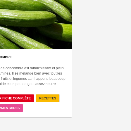
OMBRE
 de concombre est rafraichissant et plein
amines. Il se mélange bien avec tout les
 fruits et légumes car il apporte beaucoup
uide et un peu de gout assez neutre.
R FICHE COMPLÈTE
RECETTES
MMENTAIRES