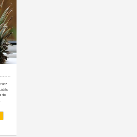
assez
cidité
u du
.