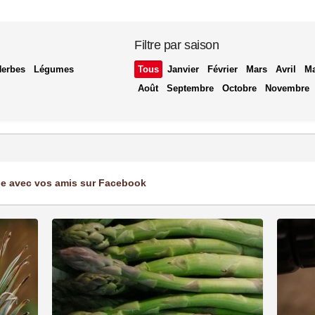
Filtre par saison
Herbes
Légumes
Tous
Janvier
Février
Mars
Avril
Ma
Août
Septembre
Octobre
Novembre
ge avec vos amis sur Facebook