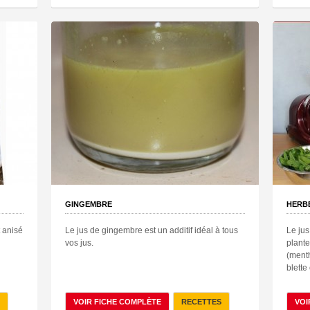
GINGEMBRE
HERBE
t anisé
Le jus de gingembre est un additif idéal à tous
Le jus
vos jus.
plant
(menth
blette
VOIR FICHE COMPLÈTE
RECETTES
VOI