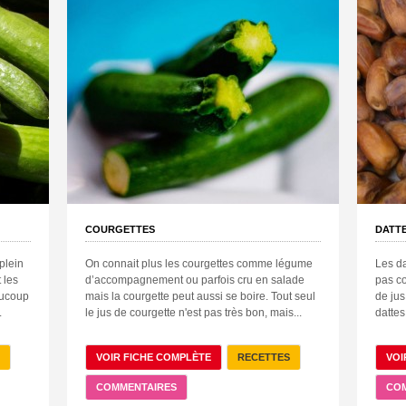
COURGETTES
DATT
plein
On connait plus les courgettes comme légume
Les da
 les
d’accompagnement ou parfois cru en salade
pas co
aucoup
mais la courgette peut aussi se boire. Tout seul
de jus
.
le jus de courgette n'est pas très bon, mais...
dattes
VOIR FICHE COMPLÈTE
RECETTES
VOI
COMMENTAIRES
CO