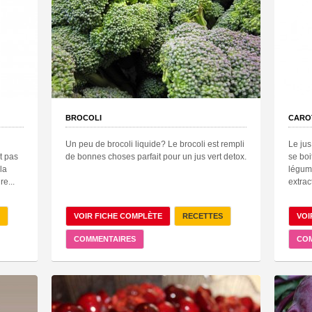
BROCOLI
CARO
Un peu de brocoli liquide? Le brocoli est rempli
Le jus
t pas
de bonnes choses parfait pour un jus vert detox.
se boi
la
légume
re...
extrac
VOIR FICHE COMPLÈTE
RECETTES
VOI
COMMENTAIRES
CO