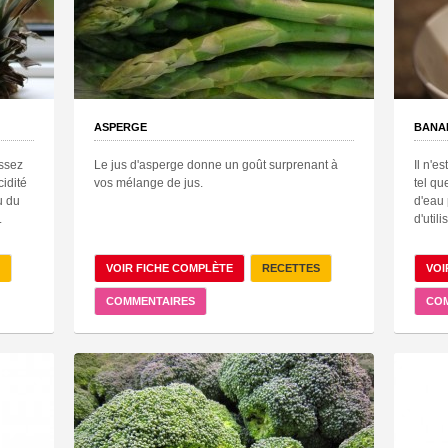
ASPERGE
BANA
assez
Le jus d'asperge donne un goût surprenant à
Il n'e
cidité
vos mélange de jus.
tel qu
u du
d'eau 
.
d'util
VOIR FICHE COMPLÈTE
RECETTES
VOI
COMMENTAIRES
CO