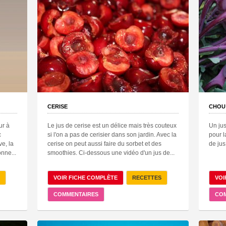
CERISE
CHOU
ur à
Le jus de cerise est un délice mais très couteux
Un jus
c
si l'on a pas de cerisier dans son jardin. Avec la
pour 
ve, la
cerise on peut aussi faire du sorbet et des
de jus
nne...
smoothies. Ci-dessous une vidéo d'un jus de...
VOIR FICHE COMPLÈTE
RECETTES
VOI
COMMENTAIRES
CO