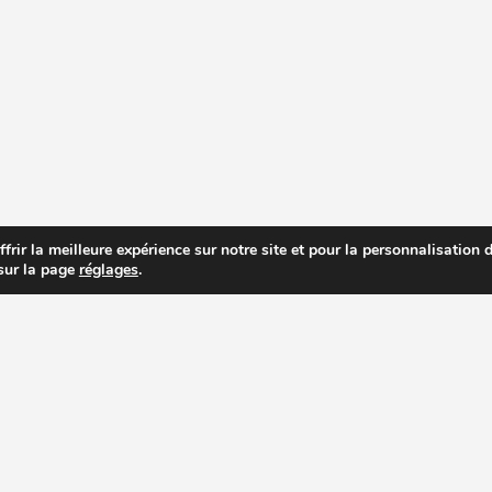
rir la meilleure expérience sur notre site et pour la personnalisation de
 sur la page
réglages
.
R PRIX DES EXTRACTEURS DE JUS
RECETTES EXTRACTEUR DE JUS
AC
PAGES IMPORTANTES
ACHETER UN EXTRACTEUR