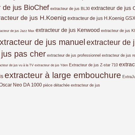
r de jus BioChef
extracteur de jus 
extracteur de jus BL30
racteur de jus H.Koenig
extracteur de jus H.Koenig GS
extracteur de jus Kenwood
extracteur de jus Kl
racteur de jus Jazz Max
xtracteur de jus manuel
extracteur de
 jus pas cher
extracteur de jus professionnel
extracteur de jus r
extra
Extracteur de jus Z-star 710
acteur de jus vu à la TV
extracteur de jus Yden
extracteur à large embouchure
is
ExtraJ
Oscar Neo DA 1000
piéce détachée extracteur de jus