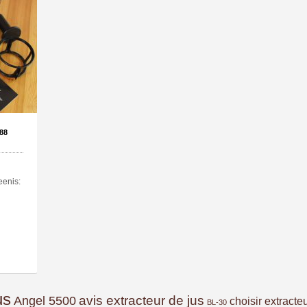
88
eenis:
us
avis extracteur de jus
Angel 5500
choisir extracte
BL-30