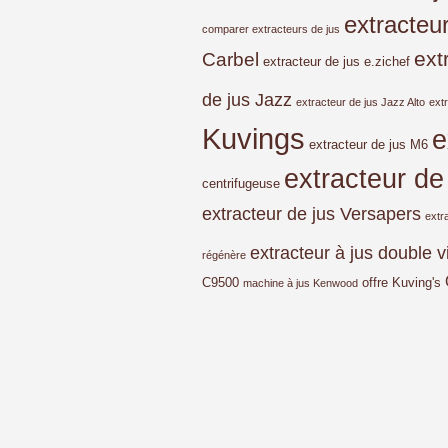
extracteu
comparer extracteurs de jus
ext
Carbel
extracteur de jus e.zichef
de jus Jazz
extracteur de jus Jazz Alto
ext
Kuvings
e
extracteur de jus M6
extracteur de
centrifugeuse
extracteur de jus Versapers
extr
extracteur à jus double v
régénère
C9500
offre Kuving's
machine à jus Kenwood