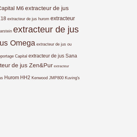
extracteur de jus
Capital M6
extracteur
X18
extracteur de jus hurom
extracteur de jus
arstein
 jus Omega
extracteur de jus ou
extracteur de jus Sana
eportage Capital
cteur de jus Zen&Pur
extracteur
Hurom HH2
us
Kenwood JMP800
Kuving's