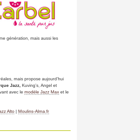
e génération, mais aussi les
réales, mais propose aujourd’hui
rque Jazz,
Kuving’s, Angel et
vant avec le
modèle Jazz Max
et le
azz Alto
|
Moulins-Alma.fr