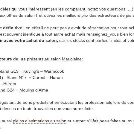
odèles qui vous intéressent (en les comparant, notez vos questions, …) 
x offres du salon (retrouvez les meilleurs prix des extracteurs de jus 
t définitive
: en effet il ne peut pas y avoir de rétractation pour tout ac
 est souvent identique à tout autre achat mais renseignez_vous bien lor
tir avec votre achat du salon,
car les stocks sont parfois limités et vo
cteurs de jus
présents au salon Marjolaine:
Stand G19 = Kuving’s – Warmcook
GG)
: Stand N17 = Carbel – Hurom
 – Hurom
and G24 = Moulins d’Alma
dégustant de bons produits et en écoutant les professionnels lors de co
i-dessus ou toute trouvailles que vous aurez faite.
a aussi
pleins d’animations au salon
et surtout s’il fait beau faites au tou
.