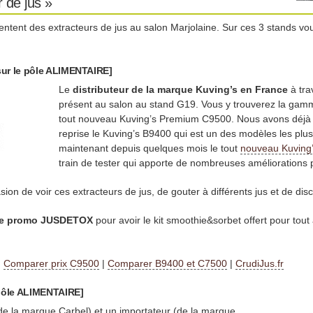
 de jus »
sentent des extracteurs de jus au salon Marjolaine. Sur ces 3 stands vou
ur le pôle ALIMENTAIRE]
Le
distributeur de la marque Kuving’s en France
à tra
présent au salon au stand G19. Vous y trouverez la gamm
tout nouveau Kuving’s Premium C9500. Nous avons déjà t
reprise le Kuving’s B9400 qui est un des modèles les plus
maintenant depuis quelques mois le tout
nouveau Kuving
train de tester qui apporte de nombreuses améliorations 
ion de voir ces extracteurs de jus, de gouter à différents jus et de dis
e promo JUSDETOX
pour avoir le kit smoothie&sorbet offert pour tout
|
Comparer prix C9500
|
Comparer B9400 et C7500
|
CrudiJus.fr
 pôle ALIMENTAIRE]
 (de la marque Carbel) et un importateur (de la marque