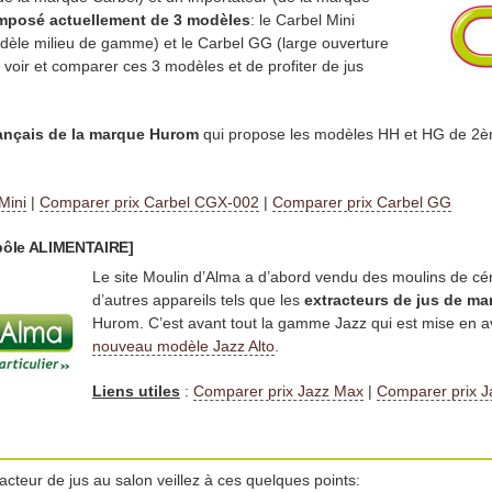
mposé actuellement de 3 modèles
: le Carbel Mini
èle milieu de gamme) et le Carbel GG (large ouverture
voir et comparer ces 3 modèles et de profiter de jus
rançais de la marque Hurom
qui propose les modèles HH et HG de 2èm
Mini
|
Comparer prix Carbel CGX-002
|
Comparer prix Carbel GG
 pôle ALIMENTAIRE]
Le site Moulin d’Alma a d’abord vendu des moulins de cé
d’autres appareils tels que les
extracteurs de jus de ma
Hurom. C’est avant tout la gamme Jazz qui est mise en a
nouveau modèle Jazz Alto
.
Liens utiles
:
Comparer prix Jazz Max
|
Comparer prix J
acteur de jus au salon veillez à ces quelques points: