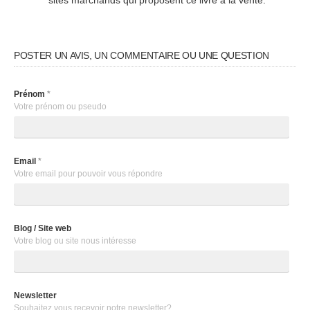
sites marchands qui proposent ce livre à la vente.
POSTER UN AVIS, UN COMMENTAIRE OU UNE QUESTION
Prénom
*
Votre prénom ou pseudo
Email
*
Votre email pour pouvoir vous répondre
Blog / Site web
Votre blog ou site nous intéresse
Newsletter
Souhaitez vous recevoir notre newsletter?