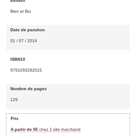
Editeur
Bien et Bio
Date de parution
01 / 07 / 2014
ISBN10
9791093282015
Nombre de pages
129
Prix
A partir de 5€
chez 1 site marchand