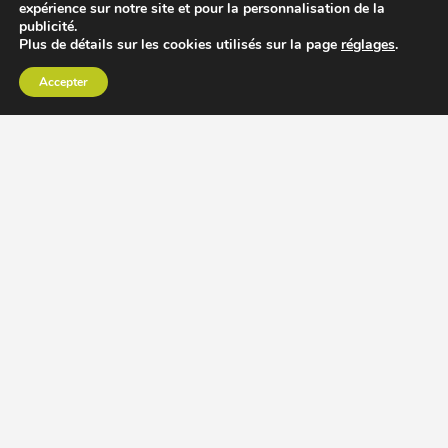
expérience sur notre site et pour la personnalisation de la
publicité.
Plus de détails sur les cookies utilisés sur la page
réglages
.
Accepter
CHOISIR EXTRACTEUR DE JUS
COMPARER PRIX DES EXTRACTEURS DE JUS
RECETTES EXTRACTEUR DE JUS
ACCESSOIRE EXTRACTEUR DE JUS
MODÈLES ET MARQUES
Extracteur de jus Angel
BioChef Atlas, Quantum et Axis
Extracteurs de jus Hurom
Kuvings EVO820 et D9900
Extracteurs de jus Omega
Oscar DA1000 et XL