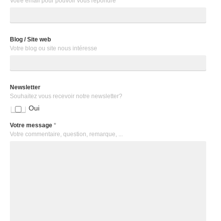
Votre email pour pouvoir vous répondre
Blog / Site web
Votre blog ou site nous intéresse
Newsletter
Souhaitez vous recevoir notre newsletter?
Oui
Votre message
*
Votre commentaire, question, remarque, ...