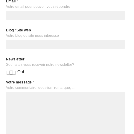
Email
*
Votre email pour pouvoir vous répondre
Blog / Site web
Votre blog ou site nous intéresse
Newsletter
Souhaitez vous recevoir notre newsletter?
Oui
Votre message
*
Votre commentaire, question, remarque, ...