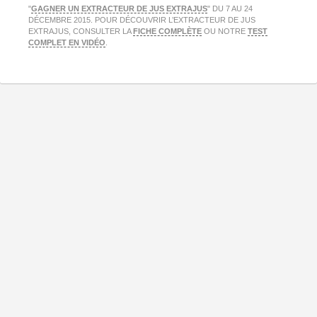
"
GAGNER UN EXTRACTEUR DE JUS EXTRAJUS
" DU 7 AU 24
DÉCEMBRE 2015. POUR DÉCOUVRIR L’EXTRACTEUR DE JUS
EXTRAJUS, CONSULTER LA
FICHE COMPLÈTE
OU NOTRE
TEST
COMPLET EN VIDÉO
.