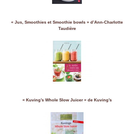
« Jus, Smoothies et Smoothie bowls » d’Ann-Charlotte
Taudière
« Kuving’s Whole Slow Juicer » de Kuving’s