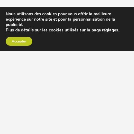
Nous utilisons des cookies pour vous offrir la meilleure
expérience sur notre site et pour la personnalisation de la
publicité.
Plus de détails sur les cookies utilisés sur la page
réglages
.
Accepter
CHOISIR EXTRACTEUR DE JUS
COMPARER PRIX DES EXTRACTEURS DE JUS
RECETTES EXTRACTEUR DE JUS
ACCESSOIRE EXTRACTEUR DE JUS
MODÈLES ET MARQUES
Extracteur de jus Angel
BioChef Atlas, Quantum et Axis