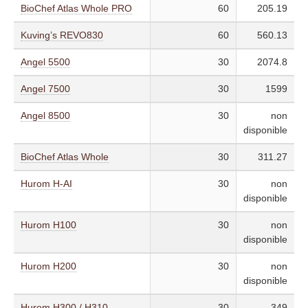
BioChef Atlas Whole PRO
60
205.19
Kuving’s REVO830
60
560.13
Angel 5500
30
2074.8
Angel 7500
30
1599
Angel 8500
30
non
disponible
BioChef Atlas Whole
30
311.27
Hurom H-AI
30
non
disponible
Hurom H100
30
non
disponible
Hurom H200
30
non
disponible
Hurom H300 / H310
30
349